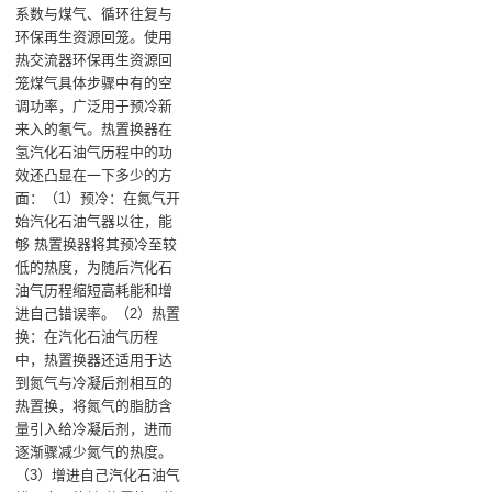
系数与煤气‌、循环往复与
环保再生资源回笼。使用
热交流器环保再生资源回
笼煤气具体步骤中有的空
调功率，广泛用于预冷新
来入的氡气‌。热置换器在
氢汽化石油气历程中的功
效还凸显在一下多少的方
面：（1）预冷‌：在氮气开
始汽化石油气器以往，能
够 热置换器将其预冷至较
低的热度，为随后汽化石
油气历程缩短高耗能和增
进自己错误率‌。‌（2）热置
换‌：在汽化石油气历程
中，热置换器还适用于达
到氮气与冷凝后剂相互的
热置换，将氮气的脂肪含
量引入给冷凝后剂，进而
逐渐骤减少氮气的热度‌。‌
（3）增进自己汽化石油气