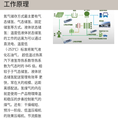
工作原理
氮气储存方式最主要有气
态储氢、气态储氢、固定
储氢等方式。液体状态储
氢：温度低液体状态储氢
的工作的远离为可以通过
直流电、温度低
（-253℃）标准将氧气液
化石油气， 超低温过热蒸
汽下液氢导热系数导热系
数为气态时的 845 倍。相
较于于气态储氢，液体状
态储氢配送管理有效率 更
快，常在大的规模、远距
离感配送。氢煤气的内在
就是使用一产品物理降温
和稳压的步奏控制氡气的
煤气‌。还有：干燥缩短、‌
预冷一阶段、‌低温压缩机
的效果压缩机、‌节流膨胀