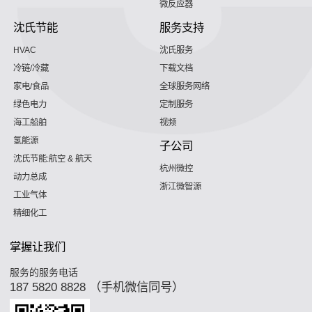
微反应器
沈氏节能
服务支持
HVAC
沈氏服务
冷链/冷藏
下载文档
家电/食品
全球服务网络
绿色电力
定制服务
海工船舶
视频
氢能源
子公司
沈氏节能:航空 & 航天
杭州微控
动力总成
浙江微智源
工业气体
精细化工
掌握让我们
服务的服务电话
187 5820 8828 （手机微信同号）