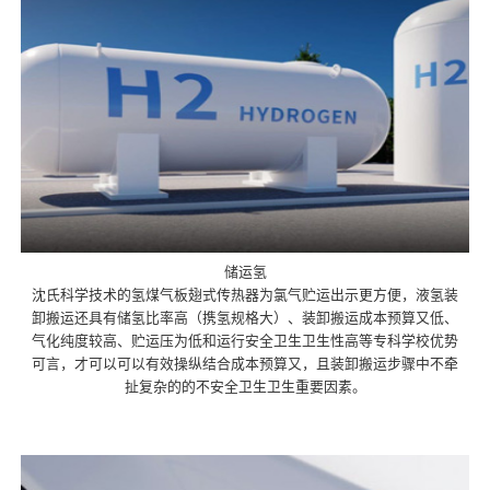
储运氢
沈氏科学技术的氢煤气板翅式传热器为氯气贮运出示更方便，液氢装
卸搬运还具有储氢比率高（携氢规格大）、装卸搬运成本预算又低、
气化纯度较高、贮运压为低和运行安全卫生卫生性高等专科学校优势
可言，才可以可以有效操纵结合成本预算又，且装卸搬运步骤中不牵
扯复杂的的不安全卫生卫生重要因素。