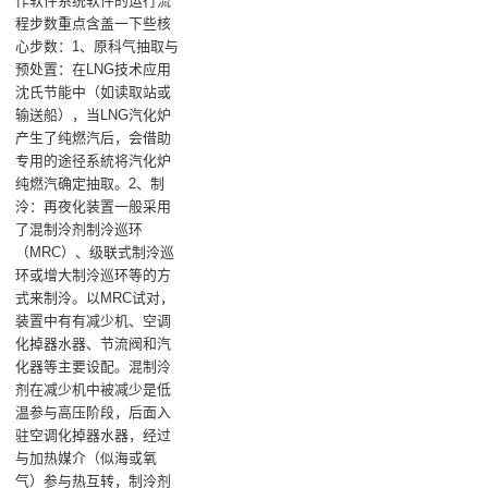
作软件系统软件的运行流
程步数重点含盖一下些核
心步数：1、原科气抽取与
预处置：在LNG技术应用
沈氏节能中（如读取站或
输送船），当LNG汽化炉
产生了纯燃汽后，会借助
专用的途径系統将汽化炉
纯燃汽确定抽取。2、制
泠：再夜化装置一般采用
了混制泠剂制泠巡环
（MRC）、级联式制泠巡
环或增大制泠巡环等的方
式来制泠。以MRC试对，
装置中有有减少机、空调
化掉器水器、节流阀和汽
化器等主要设配。混制泠
剂在减少机中被减少是低
温参与高压阶段，后面入
驻空调化掉器水器，经过
与加热媒介（似海或氧
气）参与热互转，制泠剂