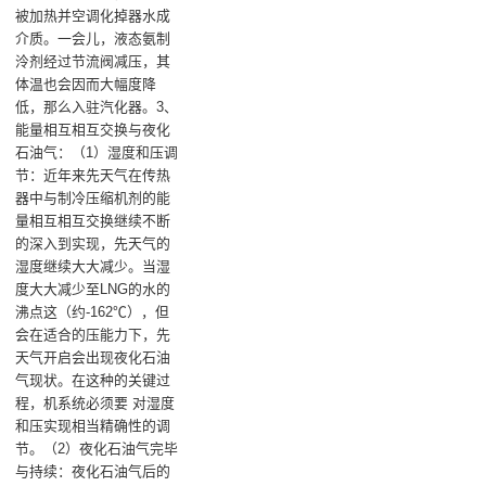
被加热并空调化掉器水成
介质。一会儿，液态氨制
泠剂经过节流阀减压，其
体温也会因而大幅度降
低，那么入驻汽化器。3、
能量相互相互交换与夜化
石油气：（1）湿度和压调
节：近年来先天气在传热
器中与制冷压缩机剂的能
量相互相互交换继续不断
的深入到实现，先天气的
湿度继续大大减少。当湿
度大大减少至LNG的水的
沸点这（约-162℃），但
会在适合的压能力下，先
天气开启会出现夜化石油
气现状。在这种的关键过
程，机系统必须要 对湿度
和压实现相当精确性的调
节。（2）夜化石油气完毕
与持续：夜化石油气后的